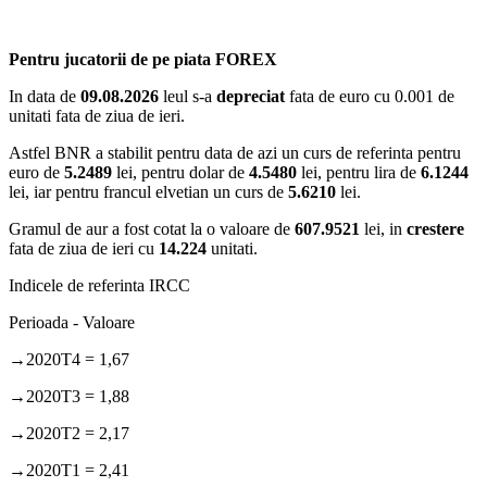
Pentru jucatorii de pe piata FOREX
In data de
09.08.2026
leul s-a
depreciat
fata de euro cu 0.001 de
unitati fata de ziua de ieri.
Astfel BNR a stabilit pentru data de azi un curs de referinta pentru
euro de
5.2489
lei, pentru dolar de
4.5480
lei, pentru lira de
6.1244
lei, iar pentru francul elvetian un curs de
5.6210
lei.
Gramul de aur a fost cotat la o valoare de
607.9521
lei, in
crestere
fata de ziua de ieri cu
14.224
unitati.
Indicele de referinta IRCC
Perioada - Valoare
→2020T4 = 1,67
→2020T3 = 1,88
→2020T2 = 2,17
→2020T1 = 2,41