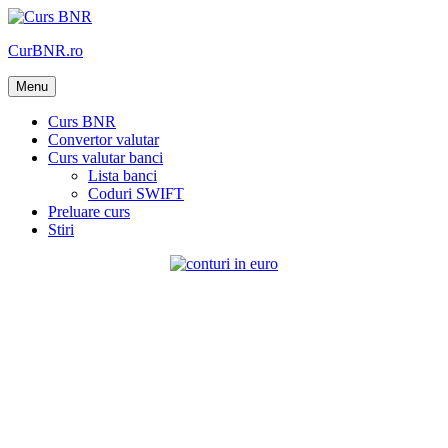
Skip
to
CurBNR.ro
content
Menu
Curs BNR
Convertor valutar
Curs valutar banci
Lista banci
Coduri SWIFT
Preluare curs
Stiri