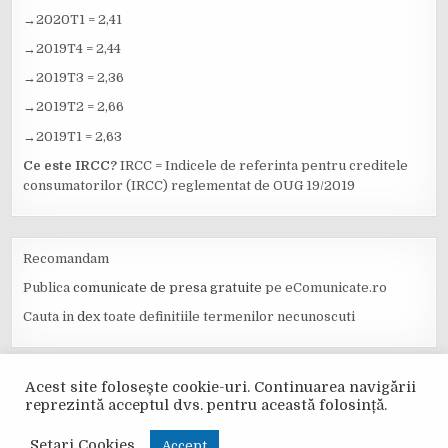
→2020T1 = 2,41
→2019T4 = 2,44
→2019T3 = 2,36
→2019T2 = 2,66
→2019T1 = 2,63
Ce este IRCC?
IRCC = Indicele de referinta pentru creditele
consumatorilor (IRCC) reglementat de OUG 19/2019
Recomandam
Publica
comunicate de presa gratuite
pe eComunicate.ro
Cauta in
dex
toate definitiile termenilor necunoscuti
Acest site folosește cookie-uri. Continuarea navigării
MENU
reprezintă acceptul dvs. pentru această folosință.
Copyright © 2026 CurBNR.ro
Setari Cookies
Accept