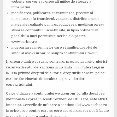
website, server sau orice alt mijloc de stocare a
informatiei.
modificarea, publicarea, transmiterea, precum si
participarea la transferul, vanzarea, distributia unor
materiale realizate prin reproducerea, modificarea sau
afisarea continutului acestui site, in lipsa obtinerii in
prealabil a unei permisiuni scrise din partea
www.curbnr.ro.
indepartarea insemnelor care semnifica dreptul de
autor al www.curbnr.ro asupra continutului site-ului.
In oricare dintre cazurile contrare, proprietarul site-ului isi
rezerva dreptul de a actiona in instanta, in virtutea Legii nr.
8/1996 privind dreptul de autor si drepturile conexe, pe cei
care se fac vinovati de incalcarea prevederilor
copywrightului.
Orice utilizare a continutului www.curbnr.ro, alta decat cea
mentionata expres in acesti Termeni de Utilizare, este strict
interzisa. Cererile de utilizare a continutului www.curbnr.ro
in orice scop pentru care se cere acordul expres pot fi facute
in scris folosind formularul de contact.