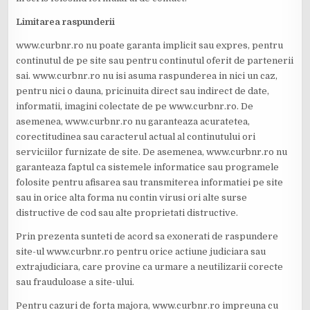
Limitarea raspunderii
www.curbnr.ro nu poate garanta implicit sau expres, pentru
continutul de pe site sau pentru continutul oferit de partenerii
sai. www.curbnr.ro nu isi asuma raspunderea in nici un caz,
pentru nici o dauna, pricinuita direct sau indirect de date,
informatii, imagini colectate de pe www.curbnr.ro. De
asemenea, www.curbnr.ro nu garanteaza acuratetea,
corectitudinea sau caracterul actual al continutului ori
serviciilor furnizate de site. De asemenea, www.curbnr.ro nu
garanteaza faptul ca sistemele informatice sau programele
folosite pentru afisarea sau transmiterea informatiei pe site
sau in orice alta forma nu contin virusi ori alte surse
distructive de cod sau alte proprietati distructive.
Prin prezenta sunteti de acord sa exonerati de raspundere
site-ul www.curbnr.ro pentru orice actiune judiciara sau
extrajudiciara, care provine ca urmare a neutilizarii corecte
sau frauduloase a site-ului.
Pentru cazuri de forta majora, www.curbnr.ro impreuna cu