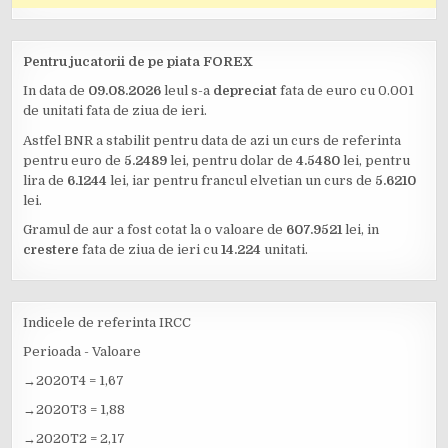
Pentru jucatorii de pe piata FOREX
In data de
09.08.2026
leul s-a
depreciat
fata de euro cu 0.001
de unitati fata de ziua de ieri.
Astfel BNR a stabilit pentru data de azi un curs de referinta
pentru euro de
5.2489
lei, pentru dolar de
4.5480
lei, pentru
lira de
6.1244
lei, iar pentru francul elvetian un curs de
5.6210
lei.
Gramul de aur a fost cotat la o valoare de
607.9521
lei, in
crestere
fata de ziua de ieri cu
14.224
unitati.
Indicele de referinta IRCC
Perioada - Valoare
→2020T4 = 1,67
→2020T3 = 1,88
→2020T2 = 2,17