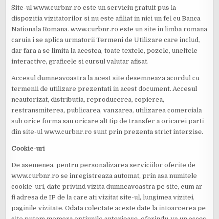
Site-ul www.curbnr.ro este un serviciu gratuit pus la
dispozitia vizitatorilor si nu este afiliat in nici un fel cu Banca
Nationala Romana. www.curbnr.ro este un site in limba romana
caruia i se aplica urmatorii Termeni de Utilizare care includ,
dar fara a se limita la acestea, toate textele, pozele, uneltele
interactive, graficele si cursul valutar afisat.
Accesul dumneavoastra la acest site desemneaza acordul cu
termenii de utilizare prezentati in acest document. Accesul
neautorizat, distributia, reproducerea, copierea,
restransmiterea, publicarea, vanzarea, utilizarea comerciala
sub orice forma sau oricare alt tip de transfer a oricarei parti
din site-ul www.curbnr.ro sunt prin prezenta strict interzise.
Cookie-uri
De asemenea, pentru personalizarea serviciilor oferite de
www.curbnr.ro se inregistreaza automat, prin asa numitele
cookie-uri, date privind vizita dumneavoastra pe site, cum ar
fi adresa de IP de la care ati vizitat site-ul, lungimea vizitei,
paginile vizitate. Odata colectate aceste date la intoarcerea pe
site putem memora optiunile anterioare, oferindu-va un acces