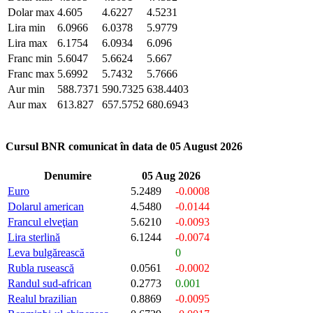
Dolar max
4.605
4.6227
4.5231
Lira min
6.0966
6.0378
5.9779
Lira max
6.1754
6.0934
6.096
Franc min
5.6047
5.6624
5.667
Franc max
5.6992
5.7432
5.7666
Aur min
588.7371
590.7325
638.4403
Aur max
613.827
657.5752
680.6943
Cursul BNR comunicat în data de 05 August 2026
Denumire
05 Aug 2026
Euro
5.2489
-0.0008
Dolarul american
4.5480
-0.0144
Francul elveţian
5.6210
-0.0093
Lira sterlină
6.1244
-0.0074
Leva bulgărească
0
Rubla rusească
0.0561
-0.0002
Randul sud-african
0.2773
0.001
Realul brazilian
0.8869
-0.0095