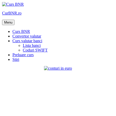
Skip
to
CurBNR.ro
content
Menu
Curs BNR
Convertor valutar
Curs valutar banci
Lista banci
Coduri SWIFT
Preluare curs
Stiri