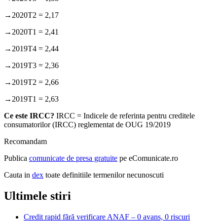
→2020T2 = 2,17
→2020T1 = 2,41
→2019T4 = 2,44
→2019T3 = 2,36
→2019T2 = 2,66
→2019T1 = 2,63
Ce este IRCC?
IRCC = Indicele de referinta pentru creditele
consumatorilor (IRCC) reglementat de OUG 19/2019
Recomandam
Publica
comunicate de presa gratuite
pe eComunicate.ro
Cauta in
dex
toate definitiile termenilor necunoscuti
Ultimele stiri
Credit rapid fără verificare ANAF – 0 avans, 0 riscuri