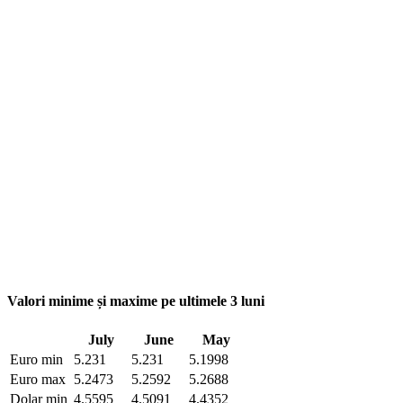
Valori minime și maxime pe ultimele 3 luni
July
June
May
Euro min
5.231
5.231
5.1998
Euro max
5.2473
5.2592
5.2688
Dolar min
4.5595
4.5091
4.4352