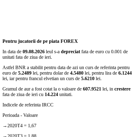
Pentru jucatorii de pe piata FOREX
In data de
09.08.2026
leul s-a
depreciat
fata de euro cu 0.001 de
unitati fata de ziua de ieri.
Astfel BNR a stabilit pentru data de azi un curs de referinta pentru
euro de
5.2489
lei, pentru dolar de
4.5480
lei, pentru lira de
6.1244
lei, iar pentru francul elvetian un curs de
5.6210
lei.
Gramul de aur a fost cotat la o valoare de
607.9521
lei, in
crestere
fata de ziua de ieri cu
14.224
unitati.
Indicele de referinta IRCC
Perioada - Valoare
→2020T4 = 1,67
→2020T3 = 1,88