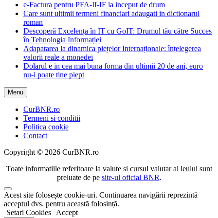
e-Factura pentru PFA-II-IF la inceput de drum
Care sunt ultimii termeni financiari adaugati in dictionarul
roman
Descoperă Excelența în IT cu GoIT: Drumul tău către Succes
în Tehnologia Informației
Adapatarea la dinamica piețelor Internaționale: înțelegerea
valorii reale a monedei
Dolarul e in cea mai buna forma din ultimii 20 de ani, euro
nu-i poate tine piept
Menu
CurBNR.ro
Termeni si conditii
Politica cookie
Contact
Copyright © 2026 CurBNR.ro
Toate informatiile referitoare la valute si cursul valutar al leului sunt
preluate de pe
site-ul oficial BNR
.
Scroll
Acest site folosește cookie-uri. Continuarea navigării reprezintă
to
acceptul dvs. pentru această folosință.
Top
Setari Cookies
Accept