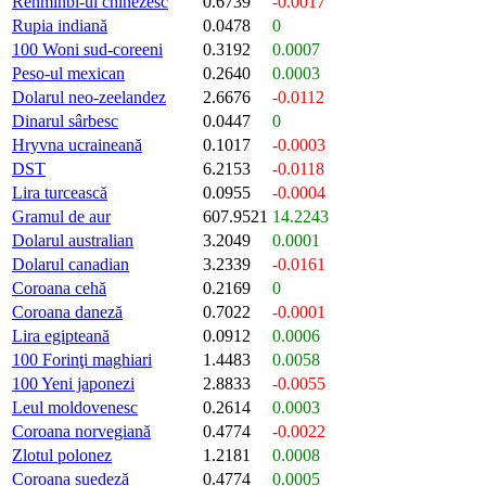
Renminbi-ul chinezesc
0.6739
-0.0017
Rupia indiană
0.0478
0
100 Woni sud-coreeni
0.3192
0.0007
Peso-ul mexican
0.2640
0.0003
Dolarul neo-zeelandez
2.6676
-0.0112
Dinarul sârbesc
0.0447
0
Hryvna ucraineană
0.1017
-0.0003
DST
6.2153
-0.0118
Lira turcească
0.0955
-0.0004
Gramul de aur
607.9521
14.2243
Dolarul australian
3.2049
0.0001
Dolarul canadian
3.2339
-0.0161
Coroana cehă
0.2169
0
Coroana daneză
0.7022
-0.0001
Lira egipteană
0.0912
0.0006
100 Forinţi maghiari
1.4483
0.0058
100 Yeni japonezi
2.8833
-0.0055
Leul moldovenesc
0.2614
0.0003
Coroana norvegiană
0.4774
-0.0022
Zlotul polonez
1.2181
0.0008
Coroana suedeză
0.4774
0.0005