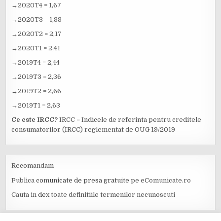
→2020T4 = 1,67
→2020T3 = 1,88
→2020T2 = 2,17
→2020T1 = 2,41
→2019T4 = 2,44
→2019T3 = 2,36
→2019T2 = 2,66
→2019T1 = 2,63
Ce este IRCC?
IRCC = Indicele de referinta pentru creditele
consumatorilor (IRCC) reglementat de OUG 19/2019
Recomandam
Publica
comunicate de presa gratuite
pe eComunicate.ro
Cauta in
dex
toate definitiile termenilor necunoscuti