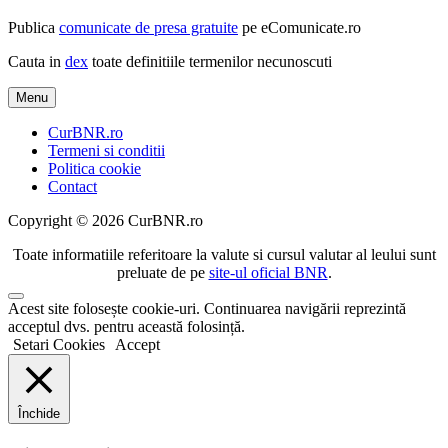
Publica
comunicate de presa gratuite
pe eComunicate.ro
Cauta in
dex
toate definitiile termenilor necunoscuti
Menu
CurBNR.ro
Termeni si conditii
Politica cookie
Contact
Copyright © 2026 CurBNR.ro
Toate informatiile referitoare la valute si cursul valutar al leului sunt
preluate de pe
site-ul oficial BNR
.
Scroll
Acest site folosește cookie-uri. Continuarea navigării reprezintă
to
acceptul dvs. pentru această folosință.
Top
Setari Cookies
Accept
Închide