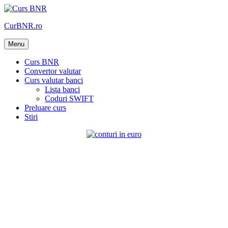
Skip
to
CurBNR.ro
content
Menu
Curs BNR
Convertor valutar
Curs valutar banci
Lista banci
Coduri SWIFT
Preluare curs
Stiri