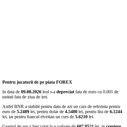
Pentru jucatorii de pe piata FOREX
In data de
09.08.2026
leul s-a
depreciat
fata de euro cu 0.001 de
unitati fata de ziua de ieri.
Astfel BNR a stabilit pentru data de azi un curs de referinta pentru
euro de
5.2489
lei, pentru dolar de
4.5480
lei, pentru lira de
6.1244
lei, iar pentru francul elvetian un curs de
5.6210
lei.
Gramul de aur a fost cotat la o valoare de
607.9521
lei, in
crestere