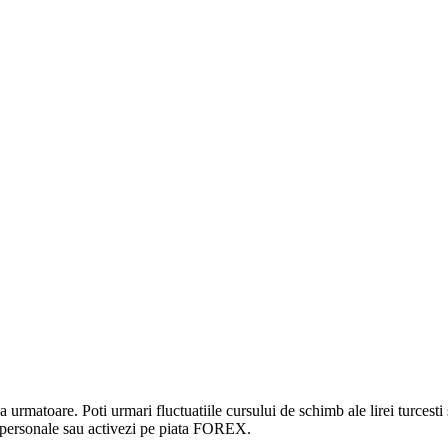
iua urmatoare. Poti urmari fluctuatiile cursului de schimb ale lirei turces
i personale sau activezi pe piata FOREX.