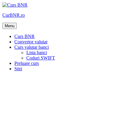
Skip
to
CurBNR.ro
content
Menu
Curs BNR
Convertor valutar
Curs valutar banci
Lista banci
Coduri SWIFT
Preluare curs
Stiri