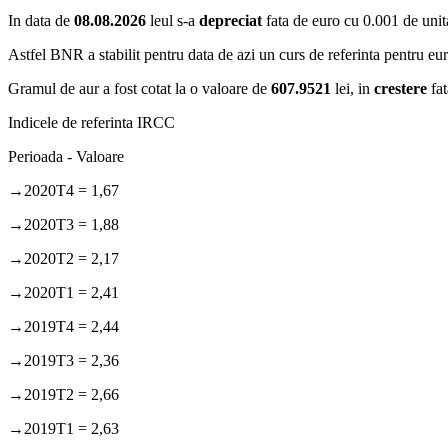
In data de
08.08.2026
leul s-a
depreciat
fata de euro cu 0.001 de unitat
Astfel BNR a stabilit pentru data de azi un curs de referinta pentru e
Gramul de aur a fost cotat la o valoare de
607.9521
lei, in
crestere
fat
Indicele de referinta IRCC
Perioada - Valoare
→2020T4 = 1,67
→2020T3 = 1,88
→2020T2 = 2,17
→2020T1 = 2,41
→2019T4 = 2,44
→2019T3 = 2,36
→2019T2 = 2,66
→2019T1 = 2,63