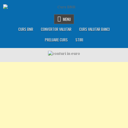
Skip
to
content
MENU
CURS BNR
CONVERTOR VALUTAR
CURS VALUTAR BANCI
PRELUARE CURS
STIRI