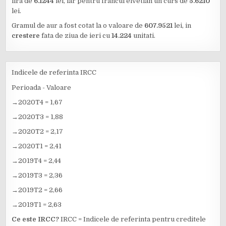
lira de
6.1244
lei, iar pentru francul elvetian un curs de
5.6210
lei.
Gramul de aur a fost cotat la o valoare de
607.9521
lei, in
crestere
fata de ziua de ieri cu
14.224
unitati.
Indicele de referinta IRCC
Perioada - Valoare
→2020T4 = 1,67
→2020T3 = 1,88
→2020T2 = 2,17
→2020T1 = 2,41
→2019T4 = 2,44
→2019T3 = 2,36
→2019T2 = 2,66
→2019T1 = 2,63
Ce este IRCC?
IRCC = Indicele de referinta pentru creditele